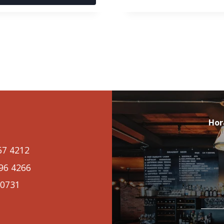
Hor
67 4212
96 4266
0731