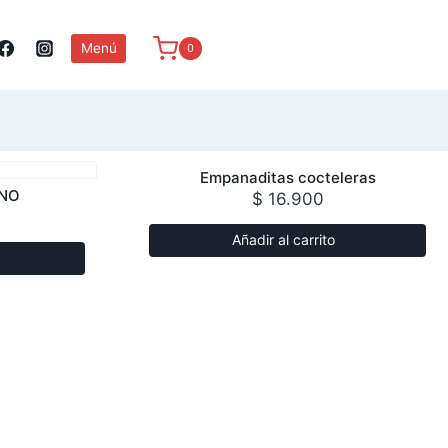
Menú
0
Empanaditas cocteleras
ANO
$
16.900
Añadir al carrito