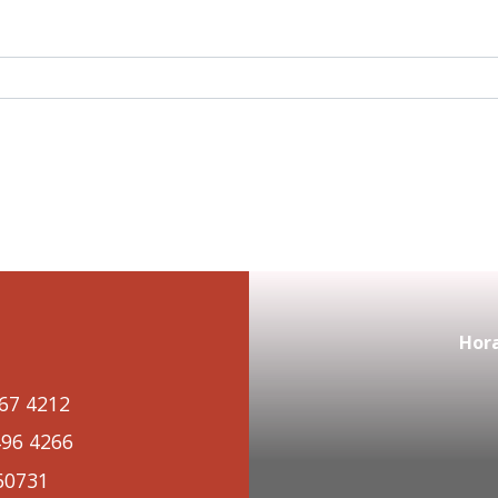
Hora
67 4212
96 4266
60731