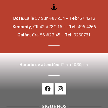
Bosa,
Calle 57 Sur #87 c34 –
Tel:
467 4212
Kennedy,
Cll 42 #78C 16 – –
Tel:
496 4266
Galán,
Cra 56 #2B 45 –
Tel:
9260731
Horario de atención:
12m a 10:30p.m.
SÍGUENOS