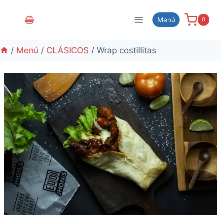
Menú
0
/
Menú
/
CLÁSICOS
/
Wrap costillitas